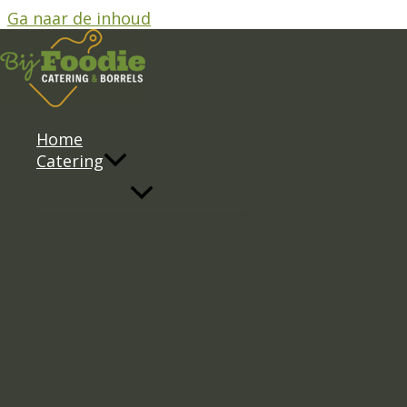
Ga naar de inhoud
#1 catering van Zoetermeer en om
Home
Catering